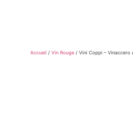
Aller
au
contenu
Accueil
/
Vin Rouge
/ Vini Coppi – Vinaccero 