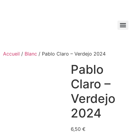
Aller
au
contenu
Accueil
/
Blanc
/ Pablo Claro – Verdejo 2024
Pablo
Claro –
Verdejo
2024
6,50
€