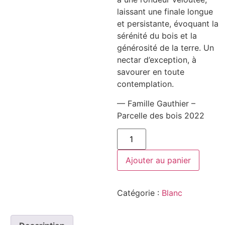
laissant une finale longue
et persistante, évoquant la
sérénité du bois et la
générosité de la terre. Un
nectar d’exception, à
savourer en toute
contemplation.
— Famille Gauthier –
Parcelle des bois 2022
quantité
de
Famille
Gauthier
Ajouter au panier
-
Parcelle
des
bois
Catégorie :
Blanc
2022