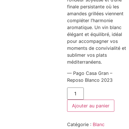
finale persistante où les
amandes grillées viennent
compléter l’harmonie
aromatique. Un vin blanc
élégant et équilibré, idéal
pour accompagner vos
moments de convivialité et
sublimer vos plats
méditerranéens.
— Pago Casa Gran –
Reposo Blanco 2023
quantité
de
Pago
Casa
Ajouter au panier
Gran
-
Reposo
Blanco
Catégorie :
Blanc
2023