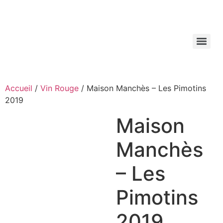
Aller
au
contenu
Accueil
/
Vin Rouge
/ Maison Manchès – Les Pimotins
2019
Maison
Manchès
– Les
Pimotins
2019