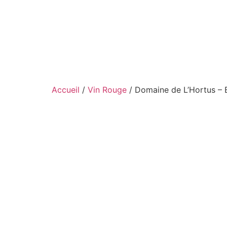
Aller
au
contenu
Accueil
/
Vin Rouge
/ Domaine de L’Hortus – 