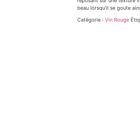
reposant sur une texture 
beau lorsqu’il se goute ains
Catégorie :
Vin Rouge
Éti