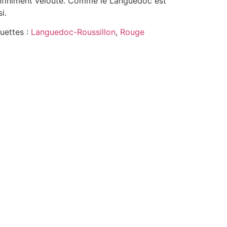
infiniment velouté. Comme le Languedoc est
i.
quettes :
Languedoc-Roussillon
,
Rouge