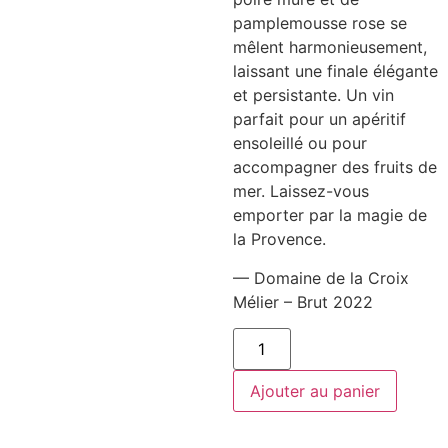
pamplemousse rose se
mêlent harmonieusement,
laissant une finale élégante
et persistante. Un vin
parfait pour un apéritif
ensoleillé ou pour
accompagner des fruits de
mer. Laissez-vous
emporter par la magie de
la Provence.
— Domaine de la Croix
Mélier – Brut 2022
quantité
de
Domaine
de
Ajouter au panier
la
Croix
Mélier
-