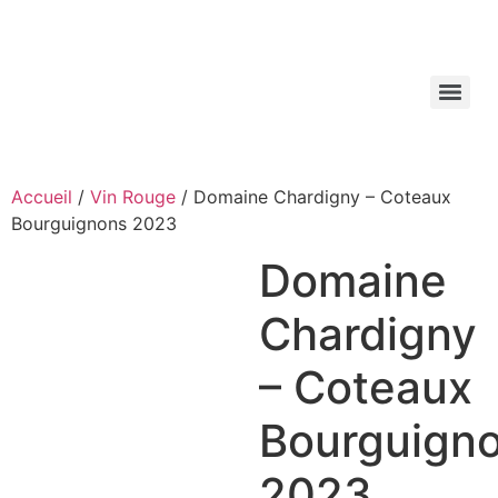
Aller
au
contenu
Accueil
/
Vin Rouge
/ Domaine Chardigny – Coteaux
Bourguignons 2023
Domaine
Chardigny
– Coteaux
Bourguign
2023