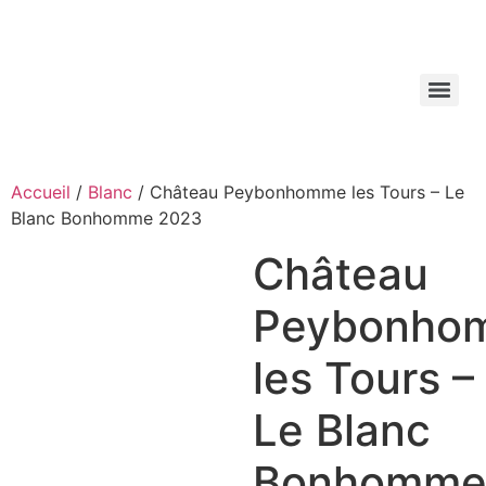
Aller
au
contenu
Accueil
/
Blanc
/ Château Peybonhomme les Tours – Le
Blanc Bonhomme 2023
Château
Peybonho
les Tours –
Le Blanc
Bonhomm