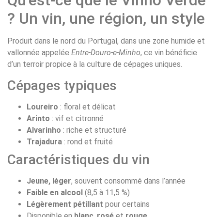
Qu’est-ce que le Vinho Verde
? Un vin, une région, un style
Produit dans le nord du Portugal, dans une zone humide et
vallonnée appelée
Entre-Douro-e-Minho
, ce vin bénéficie
d’un terroir propice à la culture de cépages uniques.
Cépages typiques
Loureiro
: floral et délicat
Arinto
: vif et citronné
Alvarinho
: riche et structuré
Trajadura
: rond et fruité
Caractéristiques du vin
Jeune, léger
, souvent consommé dans l’année
Faible en alcool
(8,5 à 11,5 %)
Légèrement pétillant
pour certains
Disponible en
blanc
,
rosé
et
rouge