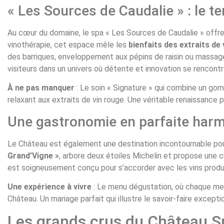
« Les Sources de Caudalie » : le t
Au cœur du domaine, le spa « Les Sources de Caudalie » offre 
vinothérapie, cet espace mêle les
bienfaits des extraits de
des barriques, enveloppement aux pépins de raisin ou massage
visiteurs dans un univers où détente et innovation se rencontr
À ne pas manquer
: Le soin « Signature » qui combine un go
relaxant aux extraits de vin rouge. Une véritable renaissance po
Une gastronomie en parfaite harmo
Le Château est également une destination incontournable pou
Grand’Vigne »
, arbore deux étoiles Michelin et propose une cui
est soigneusement conçu pour s’accorder avec les vins produi
Une expérience à vivre
: Le menu dégustation, où chaque met
Château. Un mariage parfait qui illustre le savoir-faire except
Les grands crus du Château Sm