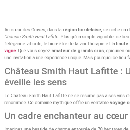
Au cœur des Graves, dans la
région bordelaise,
se niche un d
Château Smith Haut Lafitte
. Plus qu’un simple vignoble, ce lie
l’élégance viticole, le bien-être de la vinothérapie et la h
aute
vigne
. Que vous soyez
amateur de grands crus
, épicurien 
une invitation à une expérience unique. Mais pourquoi ce lieu fa
Château Smith Haut Lafitte : U
éveille les sens
Le Château Smith Haut Lafitte ne se résume pas à ses vins d’e
renommée. Ce domaine mythique offre un véritable
voyage s
Un cadre enchanteur au cœur 
Imaginez une bastide de charme entourée de 78 hectares de v