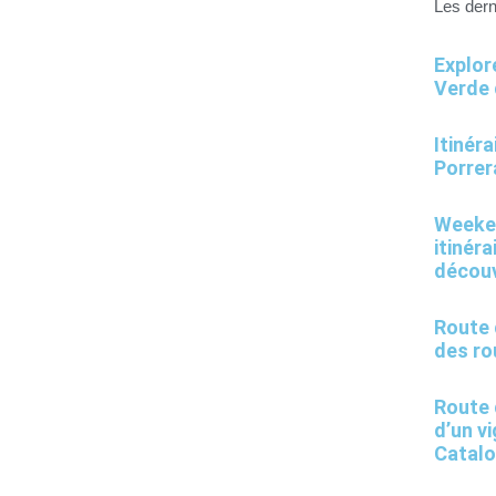
Les dern
Explor
Verde 
Itinér
Porrer
Weeken
itinér
découv
Route 
des ro
Route 
d’un v
Catal