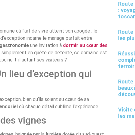
Route 
: voya
tosca
omaine où l’art de vivre atteint son apogée : le
Route 
les pl
u d’exception incarne le mariage parfait entre
 gastronomie
une invitation à
dormir au cœur des
ou simplement en quête de détente, ce domaine est
Réussi
comple
scine-t-il autant ses visiteurs ?
terroir
n lieu d’exception qui
Route d
beaux 
découv
xception, bien qu’ils soient au cœur de sa
ensorie
l où chaque détail sublime l’expérience.
Visite
les me
des vignes
ignes, baignée par la lumière dorée du sud-ouest