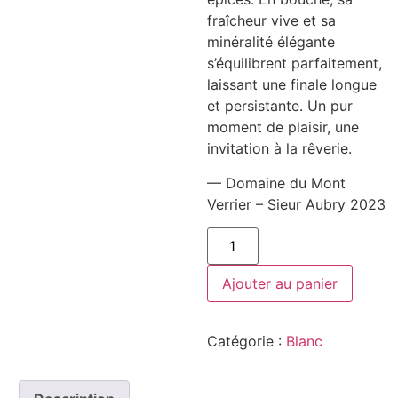
fraîcheur vive et sa
minéralité élégante
s’équilibrent parfaitement,
laissant une finale longue
et persistante. Un pur
moment de plaisir, une
invitation à la rêverie.
— Domaine du Mont
Verrier – Sieur Aubry 2023
quantité
de
Domaine
du
Ajouter au panier
Mont
Verrier
-
Sieur
Catégorie :
Blanc
Aubry
2023