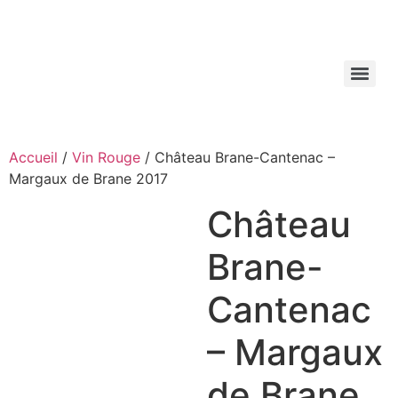
Aller
au
contenu
Accueil
/
Vin Rouge
/ Château Brane-Cantenac –
Margaux de Brane 2017
Château
Brane-
Cantenac
– Margaux
de Brane