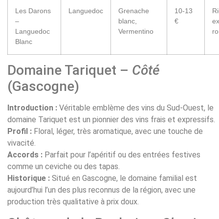
Les Darons
Languedoc
Grenache
10-13
Ri
–
blanc,
€
ex
Languedoc
Vermentino
r
Blanc
Domaine Tariquet –
Côté
(Gascogne)
Introduction :
Véritable emblème des vins du Sud-Ouest, le
domaine Tariquet est un pionnier des vins frais et expressifs.
Profil :
Floral, léger, très aromatique, avec une touche de
vivacité.
Accords :
Parfait pour l’apéritif ou des entrées festives
comme un ceviche ou des tapas.
Historique :
Situé en Gascogne, le domaine familial est
aujourd’hui l’un des plus reconnus de la région, avec une
production très qualitative à prix doux.