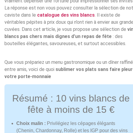
vraiment dépenser une fortune pour impressionner ses invités
La réponse est non vous pouvez consulter la sélection de no
caviste dans le
catalogue des vins blancs
. Il existe de
véritables pépites à prix doux qui n’ont rien à envier aux grand
cuvées. Dans cet article, je vous propose une sélection de
vi
blancs pas chers mais dignes d’un repas de fête
: des
bouteilles élégantes, savoureuses, et surtout accessibles.
Que vous prépariez un menu gastronomique ou un dîner raffiné
entre amis, voici de quoi
sublimer vos plats sans faire pleu
votre porte-monnaie
Résumé : 10 vins blancs de
fête à moins de 15 €
Choix malin :
Privilégiez les cépages élégants
(Chenin, Chardonnay, Rolle) et les IGP pour des vins