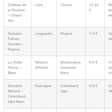
Château de
Loire
Chenin
12-14
Mi
la Roulerie
€
te
– Chenin
él
Sec
Domaine
Languedoc
Picpoul
7-9 €
Sa
Félines
dé
Jourdan –
Picpoul
La Vieille
Ventoux
Bourboulenc,
6-8 €
Fr
Ferme –
(Rhône)
Grenache
si
Blanc
blanc
r
Domaine
Gascogne
Colombard,
6-8 €
Ci
Ménard –
Ugni
vi
Colombard-
Ugni blanc