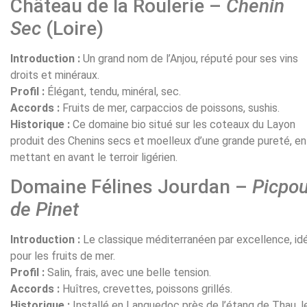
Château de la Roulerie –
Chenin
Sec
(Loire)
Introduction :
Un grand nom de l’Anjou, réputé pour ses vins
droits et minéraux.
Profil :
Élégant, tendu, minéral, sec.
Accords :
Fruits de mer, carpaccios de poissons, sushis.
Historique :
Ce domaine bio situé sur les coteaux du Layon
produit des Chenins secs et moelleux d’une grande pureté, en
mettant en avant le terroir ligérien.
Domaine Félines Jourdan –
Picpou
de Pinet
Introduction :
Le classique méditerranéen par excellence, id
pour les fruits de mer.
Profil :
Salin, frais, avec une belle tension.
Accords :
Huîtres, crevettes, poissons grillés.
Historique :
Installé en Languedoc près de l’étang de Thau, l