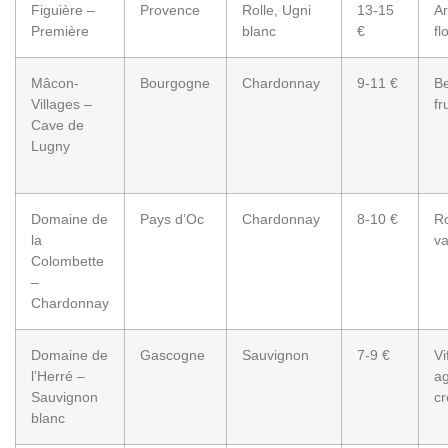
Figuière –
Provence
Rolle, Ugni
13-15
Ar
Première
blanc
€
fl
Mâcon-
Bourgogne
Chardonnay
9-11 €
Be
Villages –
fr
Cave de
Lugny
Domaine de
Pays d’Oc
Chardonnay
8-10 €
R
la
va
Colombette
–
Chardonnay
Domaine de
Gascogne
Sauvignon
7-9 €
Vi
l’Herré –
a
Sauvignon
cr
blanc