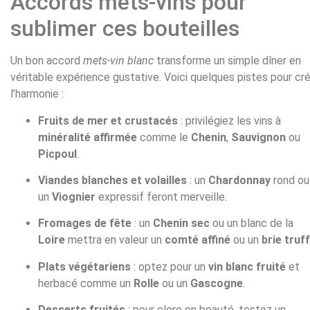
Accords mets-vins pour
sublimer ces bouteilles
Un bon accord
mets-vin blanc
transforme un simple dîner en
véritable expérience gustative. Voici quelques pistes pour cr
l’harmonie :
Fruits de mer et crustacés
: privilégiez les vins à
minéralité affirmée
comme le
Chenin
,
Sauvignon
ou
Picpoul
.
Viandes blanches et volailles
: un
Chardonnay
rond ou
un
Viognier
expressif feront merveille.
Fromages de fête
: un
Chenin sec
ou un blanc de la
Loire
mettra en valeur un
comté affiné
ou un
brie truf
Plats végétariens
: optez pour un
vin blanc fruité
et
herbacé comme un
Rolle
ou un
Gascogne
.
Desserts fruités
: pour clore en beauté, testez un