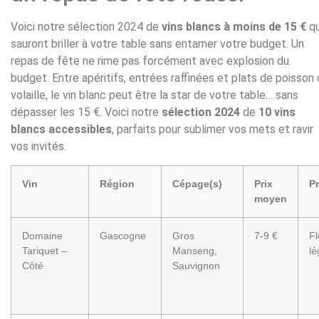
Voici notre sélection 2024 de
vins blancs à moins de 15 €
qu
sauront briller à votre table sans entamer votre budget. Un
repas de fête ne rime pas forcément avec explosion du
budget. Entre apéritifs, entrées raffinées et plats de poisson
volaille, le vin blanc peut être la star de votre table… sans
dépasser les 15 €. Voici notre
sélection 2024
de
10 vins
blancs accessibles
, parfaits pour sublimer vos mets et ravir
vos invités.
Vin
Région
Cépage(s)
Prix
Pr
moyen
Domaine
Gascogne
Gros
7-9 €
Fl
Tariquet –
Manseng,
lé
Côté
Sauvignon