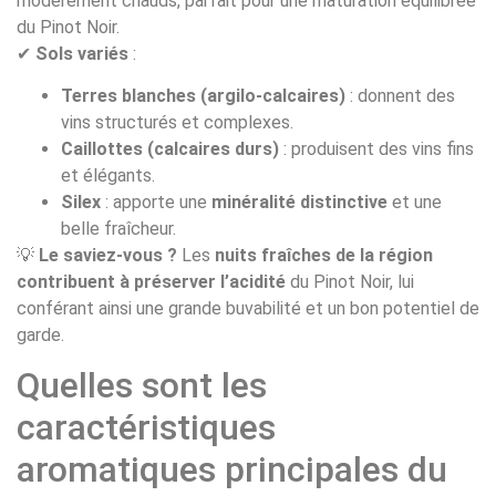
modérément chauds, parfait pour une maturation équilibrée
du Pinot Noir.
✔
Sols variés
:
Terres blanches (argilo-calcaires)
: donnent des
vins structurés et complexes.
Caillottes (calcaires durs)
: produisent des vins fins
et élégants.
Silex
: apporte une
minéralité distinctive
et une
belle fraîcheur.
💡
Le saviez-vous ?
Les
nuits fraîches de la région
contribuent à préserver l’acidité
du Pinot Noir, lui
conférant ainsi une grande buvabilité et un bon potentiel de
garde.
Quelles sont les
caractéristiques
aromatiques principales du