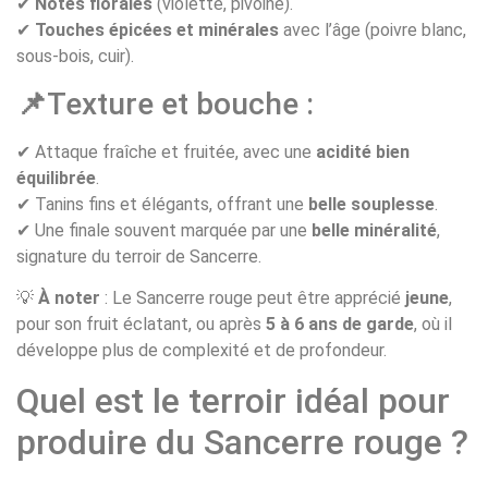
✔
Notes florales
(violette, pivoine).
✔
Touches épicées et minérales
avec l’âge (poivre blanc,
sous-bois, cuir).
📌
Texture et bouche :
✔ Attaque fraîche et fruitée, avec une
acidité bien
équilibrée
.
✔ Tanins fins et élégants, offrant une
belle souplesse
.
✔ Une finale souvent marquée par une
belle minéralité
,
signature du terroir de Sancerre.
💡
À noter
: Le Sancerre rouge peut être apprécié
jeune
,
pour son fruit éclatant, ou après
5 à 6 ans de garde
, où il
développe plus de complexité et de profondeur.
Quel est le terroir idéal pour
produire du Sancerre rouge ?