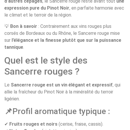
d’autres cépages
, le Sancerre rouge reste avant tout
une
expression pure du Pinot Noir
, en parfaite harmonie avec
le climat et le terroir de la région.
💡
Bon à savoir
: Contrairement aux vins rouges plus
corsés de Bordeaux ou du Rhône, le Sancerre rouge mise
sur
l’élégance et la finesse plutôt que sur la puissance
tannique
.
Quel est le style des
Sancerre rouges ?
Le
Sancerre rouge est un vin élégant et expressif
, qui
allie la fraîcheur du Pinot Noir à la minéralité du terroir
ligérien.
📌
Profil aromatique typique :
✔
Fruits rouges et noirs
(cerise, fraise, cassis).