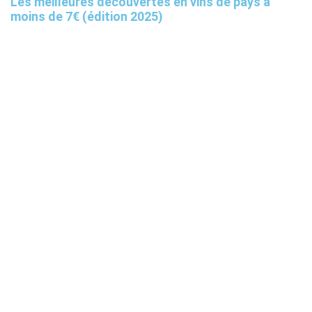
Les meilleures découvertes en vins de pays à
moins de 7€ (édition 2025)
Tourisme
Univers du vin
Finance
Boutique