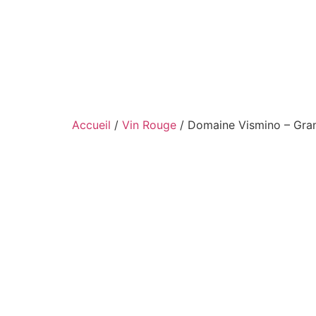
Aller
au
contenu
Accueil
/
Vin Rouge
/ Domaine Vismino – Gra