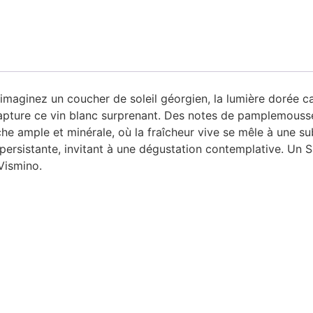
maginez un coucher de soleil géorgien, la lumière dorée c
apture ce vin blanc surprenant. Des notes de pamplemousse
che ample et minérale, où la fraîcheur vive se mêle à une su
persistante, invitant à une dégustation contemplative. Un Sa
Vismino.