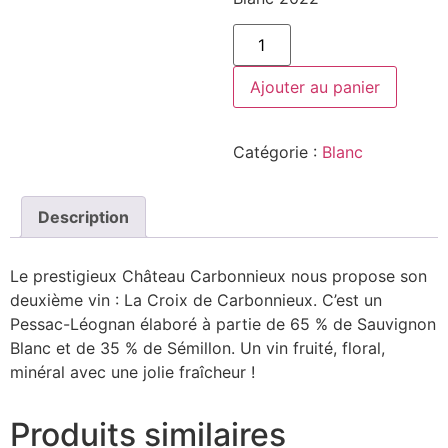
quantité
de
Château
Carbonnieux
Ajouter au panier
-
La
croix
de
Catégorie :
Blanc
Carbonnieux
Blanc
2022
Description
Le prestigieux Château Carbonnieux nous propose son
deuxième vin : La Croix de Carbonnieux. C’est un
Pessac-Léognan élaboré à partie de 65 % de Sauvignon
Blanc et de 35 % de Sémillon. Un vin fruité, floral,
minéral avec une jolie fraîcheur !
Produits similaires