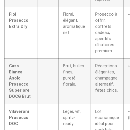
Fiol
Floral,
Prosecco à
Prosecco
élégant,
offrir,
Extra Dry
aromatique
coffrets
net.
cadeau,
apéritifs
dînatoires
premium.
Casa
Brut, bulles
Réceptions
Bianca
fines,
élégantes,
Asolo
pureté
champagne
Prosecco
florale.
alternatif,
Superiore
fêtes chics.
DOCG Brut
Vilaveroni
Léger, vif,
Lot
Prosecco
spritz-
économique
(
DOC
ready.
idéal pour
cocktails