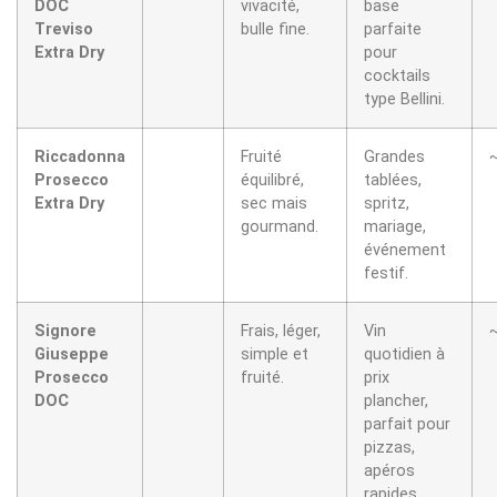
DOC
vivacité,
base
Treviso
bulle fine.
parfaite
Extra Dry
pour
cocktails
type Bellini.
Riccadonna
Fruité
Grandes
Prosecco
équilibré,
tablées,
Extra Dry
sec mais
spritz,
gourmand.
mariage,
événement
festif.
Signore
Frais, léger,
Vin
Giuseppe
simple et
quotidien à
Prosecco
fruité.
prix
DOC
plancher,
parfait pour
pizzas,
apéros
rapides.