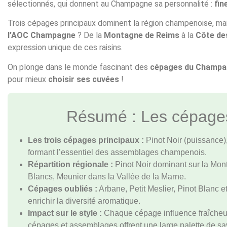
sélectionnés, qui donnent au Champagne sa personnalité :
fin
Trois cépages principaux dominent la région champenoise, mai
l’AOC Champagne
? De la
Montagne de Reims
à la
Côte de
expression unique de ces raisins.
On plonge dans le monde fascinant des
cépages du Champ
pour mieux
choisir ses cuvées
!
Résumé : Les cépag
Les trois cépages principaux :
Pinot Noir (puissance)
formant l’essentiel des assemblages champenois.
Répartition régionale :
Pinot Noir dominant sur la Mo
Blancs, Meunier dans la Vallée de la Marne.
Cépages oubliés :
Arbane, Petit Meslier, Pinot Blanc e
enrichir la diversité aromatique.
Impact sur le style :
Chaque cépage influence fraîcheur
cépages et assemblages offrent une large palette de sa