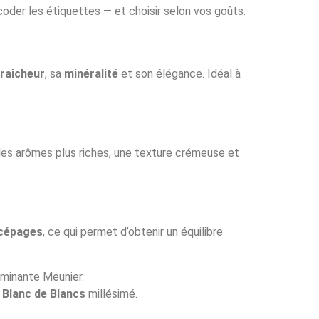
écoder les étiquettes — et choisir selon vos goûts.
fraîcheur
, sa
minéralité
et son élégance. Idéal à
e des arômes plus riches, une texture crémeuse et
 cépages
, ce qui permet d’obtenir un équilibre
minante Meunier.
n
Blanc de Blancs
millésimé.