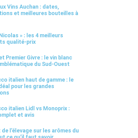
aux Vins Auchan : dates,
ions et meilleures bouteilles à
Nicolas » : les 4 meilleurs
ts qualité-prix
t Premier Givre : le vin blanc
emblématique du Sud-Ouest
co italien haut de gamme : le
idéal pour les grandes
ions
co italien Lidl vs Monoprix :
omplet et avis
 de l’élevage sur les arômes du
out ce qu’il faut savoir