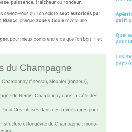
esse
,
puissance
,
fraîcheur
ou
rondeur
.
s saviez-vous qu’il en existe
sept autorisés par
Apérit
petit p
s Blancs
, chaque
zone viticole
révèle une
Quel e
agne
, pour mieux comprendre ce que l’on boit — et
pour un
Les me
pays à
es du Champagne
, Chardonnay (finesse), Meunier (rondeur),
ntagne de Reims, Chardonnay dans la Côte des
t Pinot Gris, utilisés dans des cuvées rares pour
, structure et longévité du Champagne ; mono-
veurs.