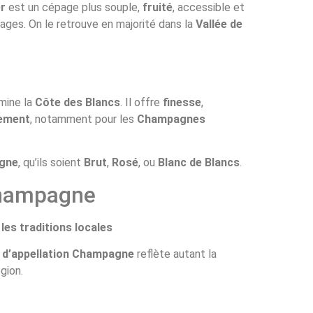
r
est un cépage plus souple,
fruité
, accessible et
ges. On le retrouve en majorité dans la
Vallée de
ine la
Côte des Blancs
. Il offre
finesse
,
sement
, notamment pour les
Champagnes
agne
, qu’ils soient
Brut
,
Rosé
, ou
Blanc de Blancs
.
Champagne
les traditions locales
e d’appellation Champagne
reflète autant la
gion.