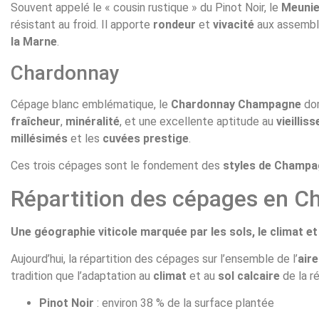
Souvent appelé le « cousin rustique » du Pinot Noir, le
Meunie
résistant au froid. Il apporte
rondeur
et
vivacité
aux assembla
la Marne
.
Chardonnay
Cépage blanc emblématique, le
Chardonnay Champagne
dom
fraîcheur
,
minéralité
, et une excellente aptitude au
vieillis
millésimés
et les
cuvées prestige
.
Ces trois cépages sont le fondement des
styles de Champ
Répartition des cépages en 
Une géographie viticole marquée par les sols, le climat et 
Aujourd’hui, la répartition des cépages sur l’ensemble de l’
air
tradition que l’adaptation au
climat
et au
sol calcaire
de la ré
Pinot Noir
: environ 38 % de la surface plantée