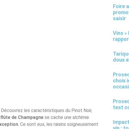
Foire 
promot
saisir
Vins « 
rappor
Tarique
doux 
Prosec
choix 
occas
Prosec
test c
 Découvrez les caractéristiques du Pinot Noir,
e
flûte de Champagne
se cache une alchimie
Impact
xception
. Ce sont eux, les raisins soigneusement
vin : t