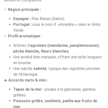
tension et complexité.
✅
Région principale :
Espagne :
Rías Baixas (Galice).
Portugal :
sous le nom d’ »Alvarinho » dans le Vinho
Verde.
✅
Profil aromatique :
Arômes d’
agrumes (mandarine, pamplemousse),
pêche blanche, fleurs blanches
.
Une acidité bien marquée, offrant une belle longueur
en bouche.
Une subtile
salinité
, typique des vignobles proches
de l’Atlantique.
🔥
Accords mets & vins :
Tapas de la mer
: poulpe à la galicienne, gambas
grillées.
Poissons grillés, sashimis, paëlla aux fruits de
mer
.